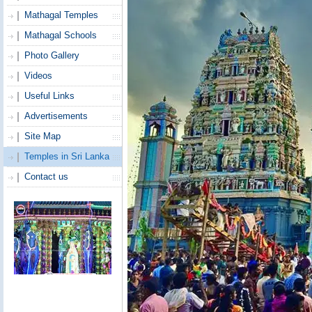
Mathagal Temples
Mathagal Schools
Photo Gallery
Videos
Useful Links
Advertisements
Site Map
Temples in Sri Lanka
Contact us